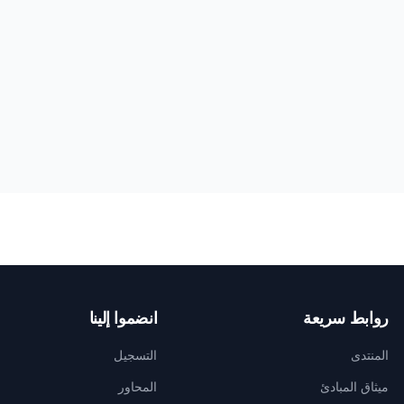
روابط سريعة
انضموا إلينا
المنتدى
التسجيل
ميثاق المبادئ
المحاور