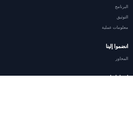
البرنامج
التوثيق
معلومات عملية
انضموا إلينا
المحاور
اتصلوا بنا
الأمانة التقنية للتنظيم
AGAMANDIN, Zone SBEE,
Abomey-Calavi, Bénin
+229 01 66 66 66 92
infosfsmcotonou2026@gmail.com