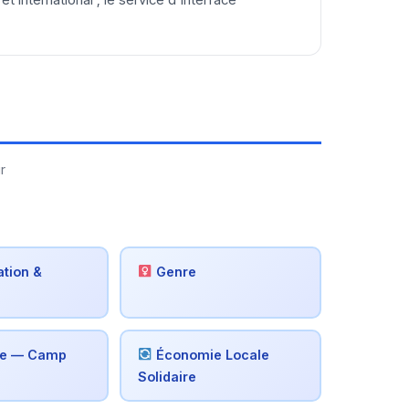
et international ; le service d'interface
r
tion &
Genre
e — Camp
Économie Locale
Solidaire