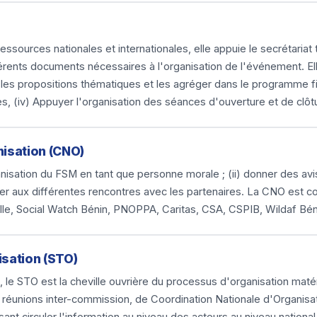
urces nationales et internationales, elle appuie le secrétariat te
érents documents nécessaires à l'organisation de l'événement. Ell
les propositions thématiques et les agréger dans le programme final
ées, (iv) Appuyer l'organisation des séances d'ouverture et de clô
nisation (CNO)
organisation du FSM en tant que personne morale ; (ii) donner des avi
ciper aux différentes rencontres avec les partenaires. La CNO est
nelle, Social Watch Bénin, PNOPPA, Caritas, CSA, CSPIB, Wildaf B
isation (STO)
e STO est la cheville ouvrière du processus d'organisation matérie
des réunions inter-commission, de Coordination Nationale d'Organis