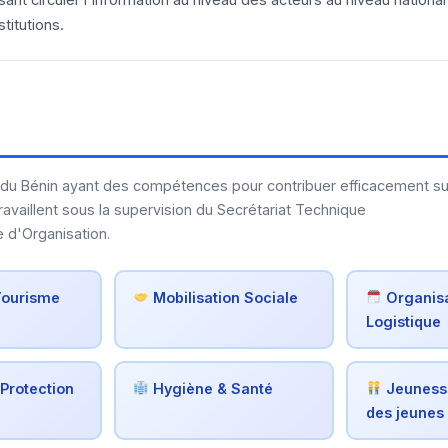
sant circuler l'information au niveau des acteurs au niveau national 
titutions.
l
u Bénin ayant des compétences pour contribuer efficacement su
availlent sous la supervision du Secrétariat Technique
e d'Organisation.
Tourisme
Mobilisation Sociale
Organisa
Logistique
Protection
Hygiène & Santé
Jeuness
des jeunes