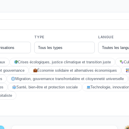
TYPE
LANGUE
aux
Crises écologiques, justice climatique et transition juste
Cul
et gouvernance
Économie solidaire et alternatives économiques
es
Migration, gouvernance transfrontalière et citoyenneté universelle
es
Santé, bien-être et protection sociale
Technologie, innovati
italiste