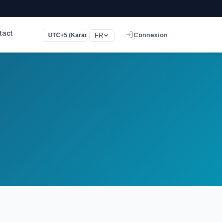
tact
Connexion
FR
UTC+5 (Karachi)