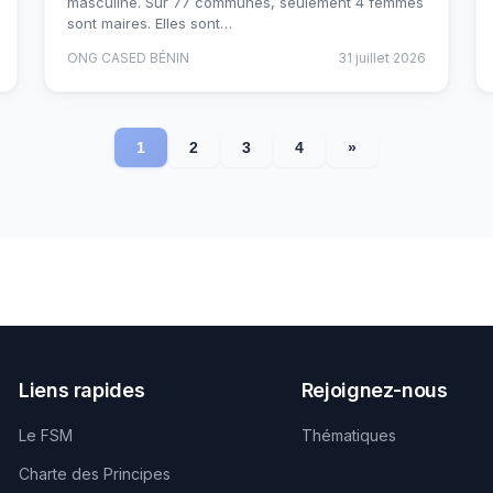
masculine. Sur 77 communes, seulement 4 femmes
sont maires. Elles sont…
ONG CASED BÉNIN
31 juillet 2026
1
2
3
4
»
Liens rapides
Rejoignez-nous
Le FSM
Thématiques
Charte des Principes