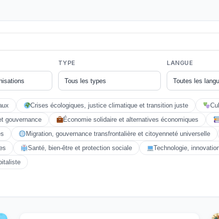
TYPE
LANGUE
aux
Crises écologiques, justice climatique et transition juste
Cul
et gouvernance
Économie solidaire et alternatives économiques
es
Migration, gouvernance transfrontalière et citoyenneté universelle
es
Santé, bien-être et protection sociale
Technologie, innovati
italiste