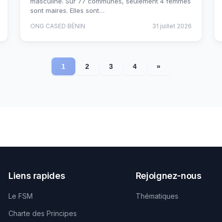
masculine. Sur 77 communes, seulement 4 femmes
sont maires. Elles sont…
ONG CASED BÉNIN
31 juillet 2026
1
2
3
4
»
Liens rapides
Rejoignez-nous
Le FSM
Thématiques
Charte des Principes