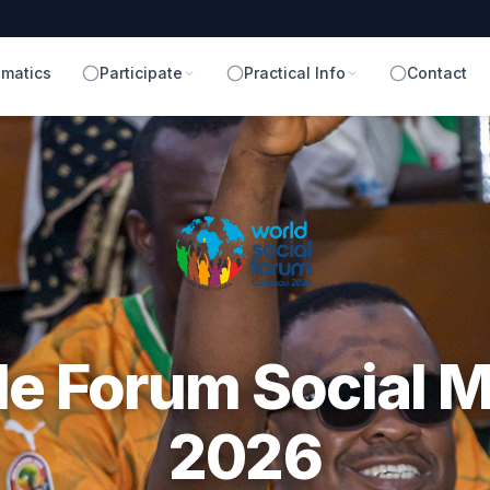
matics
Participate
Practical Info
Contact
m Social Mondial
Cotonou, Bénin — 4-8 Août 2026
Un autre monde est possible !