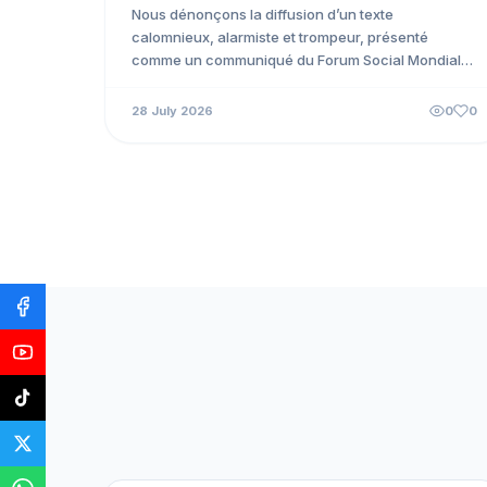
Social Mondial Cotonou 2026
Nous dénonçons la diffusion d’un texte
calomnieux, alarmiste et trompeur, présenté
comme un communiqué du Forum Social Mondial
alors qu’il ne s’agit que d’un projet...
28 July 2026
0
0