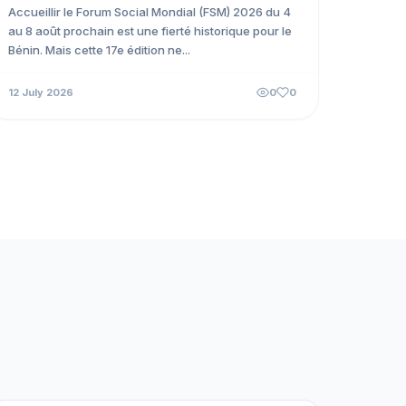
vibrant en marge du FSM Cotonou
Accueillir le Forum Social Mondial (FSM) 2026 du 4
2026
au 8 août prochain est une fierté historique pour le
Bénin. Mais cette 17e édition ne...
12 July 2026
0
0