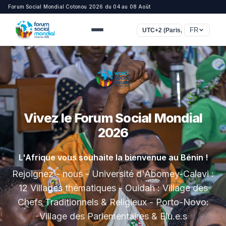
Forum Social Mondial Cotonou 2026 du 04 au 08 Août
FR
UTC+2 (Paris, Rome, Le Cair
Forum Social Mondial 2026
Cotonou, Bénin — 4-8 Août 2026
Un autre monde est possible !
Rejoignez - nous pour construire ensemble des
alternatives.
S'inscrire maintenant